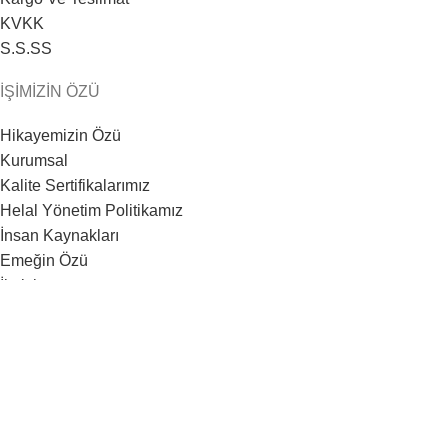
KVKK
S.S.SS
İŞİMİZİN ÖZÜ
Hikayemizin Özü
Kurumsal
Kalite Sertifikalarımız
Helal Yönetim Politikamız
İnsan Kaynakları
Emeğin Özü
İletişim
2020
Özışık Süt Ürünleri Fabrikadan Online Satış Platformu.
Facebook
X
Instagram
YouTube
İnternet sitemizi ziyaretiniz esnasında browser çerezleriniz