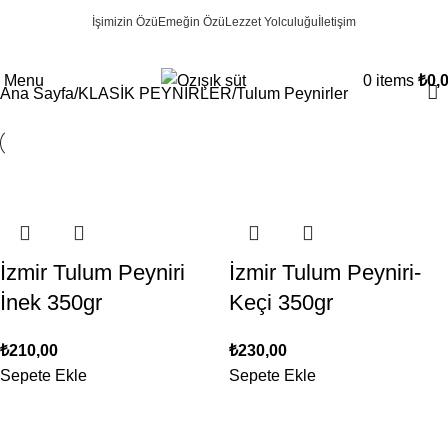
Tulum Peynirler
İşimizin Özü
Emeğin Özü
Lezzet Yolculuğu
İletişim
Categories
Menu
0
items
₺
0,
Ana Sayfa
KLASİK PEYNİRLER
Tulum Peynirler
İzmir Tulum Peyniri
İzmir Tulum Peyniri-
İnek 350gr
Keçi 350gr
₺
210,00
₺
230,00
Sepete Ekle
Sepete Ekle