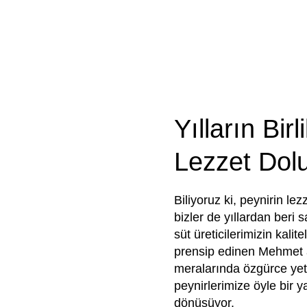
Yılların Birl
Lezzet Dol
Biliyoruz ki, peynirin le
bizler de yıllardan beri 
süt üreticilerimizin kalit
prensip edinen Mehmet a
meralarında özgürce yetiş
peynirlerimize öyle bir ya
dönüşüyor.