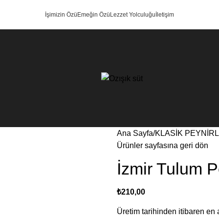
İşimizin Özü
Emeğin Özü
Lezzet Yolculuğu
İletişim
Ana Sayfa
KLASİK PEYNİR
Ürünler sayfasına geri dön
İzmir Tulum P
₺
210,00
Üretim tarihinden itibaren en