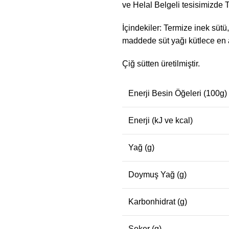
ve Helal Belgeli tesisimizde 
İçindekiler: Termize inek sütü,
maddede süt yağı kütlece en 
Çiğ sütten üretilmiştir.
Enerji Besin Öğeleri (100g)
Enerji (kJ ve kcal)
Yağ (g)
Doymuş Yağ (g)
Karbonhidrat (g)
Şeker (g)