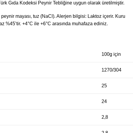
Türk Gıda Kodeksi Peynir Tebliğine uygun olarak üretilmiştir.
 peynir mayası, tuz (NaCl). Alerjen bilgisi: Laktoz içerir. Kuru
az %45’tir. +4°C ile +6°C arasında muhafaza ediniz.
100g için
1270/304
25
24
2,8
2,8