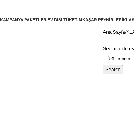
Taze Peynirler
KAMPANYA PAKETLERI
EV DIŞI TÜKETİM
KAŞAR PEYNİRLERİ
KLAS
0 Products
1 Product
6 Products
17 Pr
Ana Sayfa
KL
Tüm Ürünler
Seçiminizle e
Search