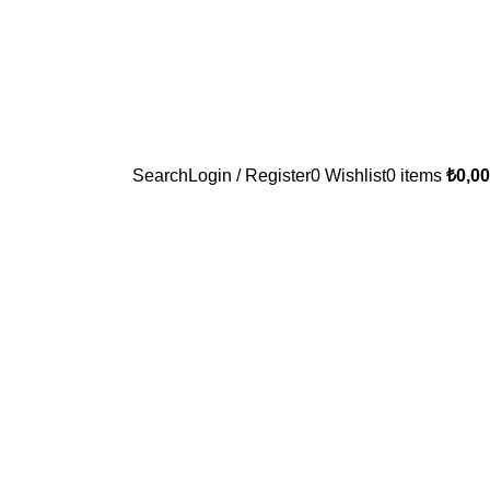
Search
Login / Register
0
Wishlist
0
items
₺
0,00