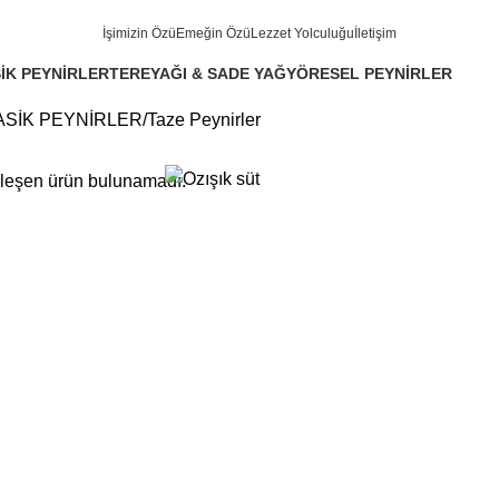
İşimizin Özü
Emeğin Özü
Lezzet Yolculuğu
İletişim
İK PEYNİRLER
TEREYAĞI & SADE YAĞ
YÖRESEL PEYNİRLER
oducts
3 Products
8 Products
ASİK PEYNİRLER
Taze Peynirler
şleşen ürün bulunamadı.