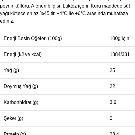
peynir kültürü. Alerjen bilgisi: Laktoz içerir. Kuru maddede süt
yağı kütlece en az %45’tir. +4°C ile +6°C arasında muhafaza
ediniz.
Enerji Besin Öğeleri (100g)
100g için
Enerji (kJ ve kcal)
1384/331
Yağ (g)
25
Doymuş Yağ (g)
22
Karbonhidrat (g)
3,6
Şeker (g)
0
Protein (g)
23,4