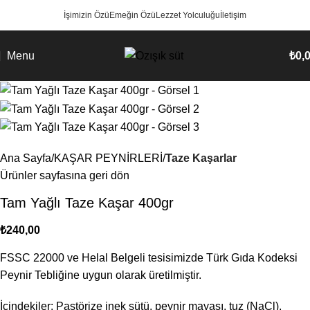
İşimizin Özü
Emeğin Özü
Lezzet Yolculuğu
İletişim
Menu
₺
0,
Ana Sayfa
KAŞAR PEYNİRLERİ
Taze Kaşarlar
Ürünler sayfasına geri dön
Tam Yağlı Taze Kaşar 400gr
₺
240,00
FSSC 22000 ve Helal Belgeli tesisimizde Türk Gıda Kodeksi
Peynir Tebliğine uygun olarak üretilmiştir.
İçindekiler: Pastörize inek sütü, peynir mayası, tuz (NaCl),