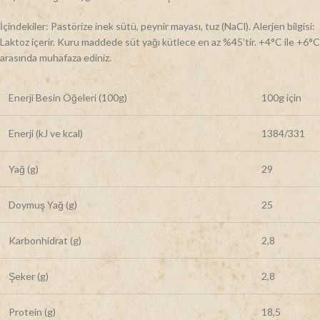
İçindekiler: Pastörize inek sütü, peynir mayası, tuz (NaCl). Alerjen bilgisi:
Laktoz içerir. Kuru maddede süt yağı kütlece en az %45’tir. +4°C ile +6°C
arasında muhafaza ediniz.
Enerji Besin Öğeleri (100g)
100g için
Enerji (kJ ve kcal)
1384/331
Yağ (g)
29
Doymuş Yağ (g)
25
Karbonhidrat (g)
2,8
Şeker (g)
2,8
Protein (g)
18,5