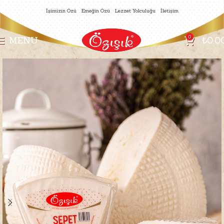
İşimizin Özü
Emeğin Özü
Lezzet Yolculuğu
İletişim
0
MENU
₺
0,0