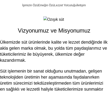
Kurumsal
İşimizin Özü
Emeğin Özü
Lezzet Yolculuğu
İletişim
Home
Kurumsal
Menu
₺
0,
Vizyonumuz ve Misyonumuz
Ülkemizde süt ürünlerinde kalite ve lezzet dendiğinde ilk
akla gelen marka olmak, bu yolda tüm paydaşlarımız ve
tüketicilerimiz ile büyüyerek, ülkemize değer
kazandırmak.
Süt işlemenin bir sanat olduğunu unutmadan, gelişen
teknolojiden üretimin her aşamasında faydalanırken
üretim sürecimizi tekdüzeleştirmeden tüm ürünlerimizi
en sağlıklı ve lezzetli haliyle tüketicilerimize sunmaktır